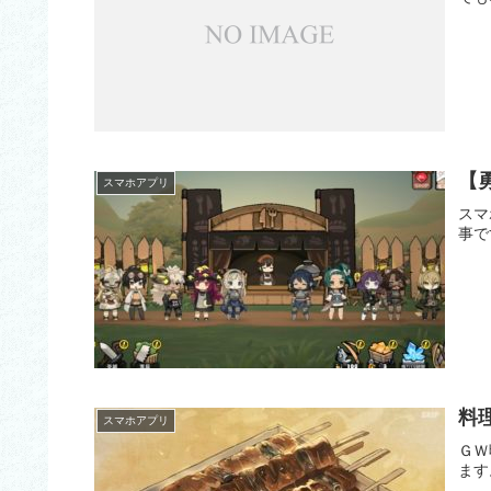
【
スマホアプリ
スマ
事で
料
スマホアプリ
ＧＷ
ます