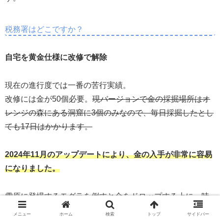
税務署はどこですか？
自宅を黄金仕様に改修で解除
現在の進行度では一番の苦行実績。
改修には金が50個必要。
現バージョンで金の採掘場所はオ
レンジの森にある洞窟に3個のみなので、毎日採掘したとし
ても17日はかかります。
2024年11月のアップデートにより、金の入手が非常に容易
になりました。
雪原に登場するモグラを倒すと金をドロップする上に、時
間経過での無限湧きをするため、一日で必要数を集めるこ
メニュー
ホーム
検索
トップ
サイドバー