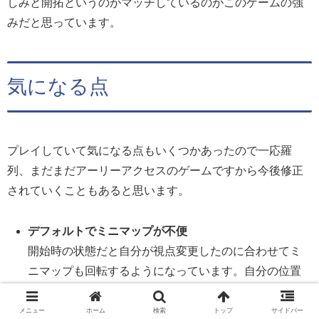
しみと開拓というのがマッチしているのがこのゲームの強
みだと思っています。
気になる点
プレイしていて気になる点もいくつかあったので一応羅
列、まだまだアーリーアクセスのゲームですから今後修正
されていくこともあると思います。
デフォルトでミニマップが不便
開始時の状態だと自分が視点変更したのに合わせてミ
ニマップも回転するようになっています。自分の位置
がとても分かりづらいので、気になる人は設定から変
更することをおすすめします。
メニュー
ホーム
検索
トップ
サイドバー