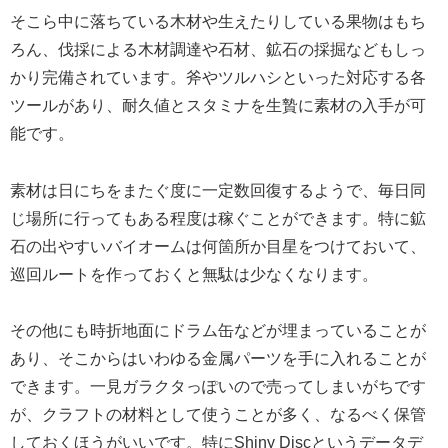
そこら中に落ちている木材や生えたりしている果物はもち
ろん、伐採による木材調達や石材、鉱石の採掘などもしっ
かり完備されています。斧やツルハシといった対応する各
ツールがあり、耐久値とスタミナを生贄に素材の入手が可
能です。
素材は日にちをまたぐ度に一定数回復するようで、毎日同
じ場所に行ってもある程度は稼ぐことができます。特に鉱
石の出やすいバイオームは何箇所か目星をつけておいて、
巡回ルートを作っておくと無駄は少なくなります。
その他にも時折地面にドラム缶などが埋まっていることが
あり、そこからはいわゆる金属パーツを手に入れることが
できます。一見ガラクタっぽいので売ってしまいがちです
が、クラフトの材料として使うことが多く、なるべく保管
しておくほうがいいです。特にShiny Discというデータデ