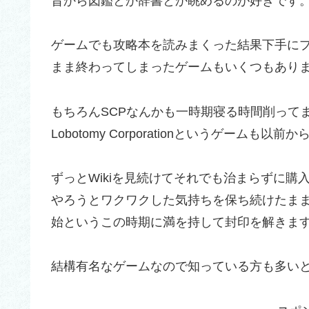
昔から図鑑とか辞書とか眺めるのが好きです
ゲームでも攻略本を読みまくった結果下手に
まま終わってしまったゲームもいくつもあり
もちろんSCPなんかも一時期寝る時間削って
Lobotomy Corporationというゲームも以
ずっとWikiを見続けてそれでも治まらずに
やろうとワクワクした気持ちを保ち続けたま
始というこの時期に満を持して封印を解きま
結構有名なゲームなので知っている方も多い