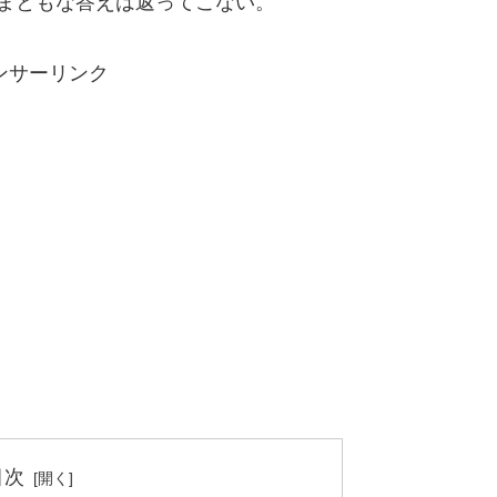
まともな答えは返ってこない。
ンサーリンク
目次