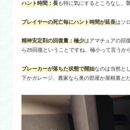
ハント時間：長
も特に気にするところなし、
プレイヤーの死亡毎にハント時間が延長
はソ
精神安定剤の回復量：極少
はアマチュアの回復
ら25回復ということですね、極小って言うか
ブレーカーが落ちた状態で開始
なのは当然と
下かガレージ、農家なら奥の部屋か屋根裏と