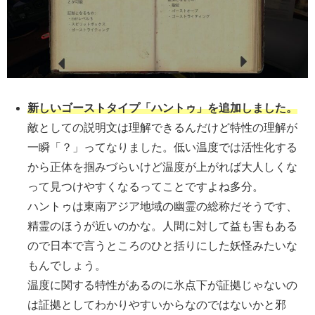
新しいゴーストタイプ「ハントゥ」を追加しました。
敵としての説明文は理解できるんだけど特性の理解が
一瞬「？」ってなりました。低い温度では活性化する
から正体を掴みづらいけど温度が上がれば大人しくな
って見つけやすくなるってことですよね多分。
ハントゥは東南アジア地域の幽霊の総称だそうです、
精霊のほうが近いのかな。人間に対して益も害もある
ので日本で言うところのひと括りにした妖怪みたいな
もんでしょう。
温度に関する特性があるのに氷点下が証拠じゃないの
は証拠としてわかりやすいからなのではないかと邪