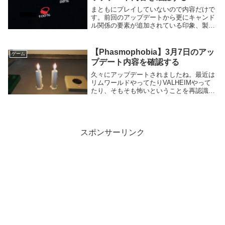
まともにプレイしていないので内容だけで
す。前回のアップデートから更にキャンド
ル関係の要素が追加されている印象、製作
者の方の中で火が点いたのでしょうか、キ
ャンドルだけにね！新しく追加された要
素・幽霊が近くにいて部屋の明かりが消え
【Phasmophobia】3月7日のアッ
ゲーム
ていれば、ロウ...
プデート内容を確認する
久々にアップデートされましたね。最近は
リムワールドやってたりVALHEIMやって
たり、そもそも怖いということを再認識し
てしばらく離れておりました。プレイ動画
やゲーム実況は見てはいたのでベータ鯖で
色々変更されているというのは知っていま
す。それ...
スポンサーリンク