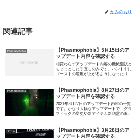
かみのもり
関連記事
【Phasmophobia】5月15日のア
Phasmophobia
ップデート内容を確認する
相変わらずアップデート内容の機械翻訳と
ちょっとした手直しのみです。ハント中に
ゴーストの速度が上がるようになったり、
こちらをより見つけやすくなったりと、全
体的にハント回避の難易度が上昇している
ようです。反面視界切りがしやすくなった
【Phasmophobia】8月27日のア
Phasmophobia
りもしている...
ップデート内容を確認する
2021年8月27日のアップデート内容の一覧
です。かなり大幅なアップデートで、グラ
フィックの変更や新アイテム新幽霊の追加
など発売当初からは別ゲーになる勢いで変
化しています。スクショ撮るための起動で
すらためらうレベル。相変わらず機械翻訳
【Phasmophobia】3月28日のア
ゲーム
を多少...
ップデート内容を確認する