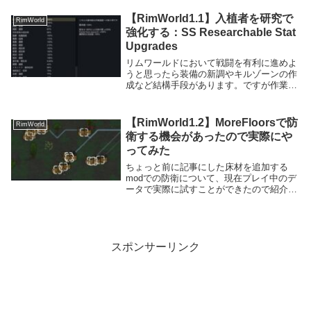
XCOM2も動かしてみたわけです。現在ゲ
ームの起動には2K games launcher...
【RimWorld1.1】入植者を研究で
RimWorld
強化する：SS Researchable Stat
Upgrades
リムワールドにおいて戦闘を有利に進めよ
うと思ったら装備の新調やキルゾーンの作
成など結構手段があります。ですが作業の
効率はスキルを上げるか義手義足をつける
くらいしか手段がありません。今回紹介す
るResearchable Stat Upgrad...
【RimWorld1.2】MoreFloorsで防
RimWorld
衛する機会があったので実際にや
ってみた
ちょっと前に記事にした床材を追加する
modでの防衛について、現在プレイ中のデ
ータで実際に試すことができたので紹介し
ます。内容については本記事でも解説はし
ますが、詳しくは前の記事にてご確認下さ
い(少し下にリンクを貼っておきます)。何
をするか、...
スポンサーリンク