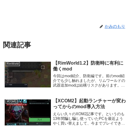
かみのもり
関連記事
【RimWorld1.2】防衛時に有利に
RimWorld
働くmod
今回はmod紹介、防衛編です。前のmod紹
介でも少し触れましたが、リムワールドの
武器追加modは結構リスクがあります。な
ぜなら追加武器を襲撃者が使ってくる可能
性があるからです。特に敵の装備はランダ
ムなので宙族がこちらがまだ用意できてい
【XCOM2】起動ランチャーが変わ
XCOM2
ない段...
ってからのmod導入方法
えらい久々のXOM2記事です。というのも
13年間騙し騙し使っていたPCを最近よう
やく買い替えまして、今までプレイできな
かったゲームを色々起動している中で