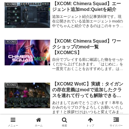
います。もちろん安定して高性能な武器も
【XCOM: Chimera Squad】エー
XCOM2
あるので、...
ジェント追加mod:Quietを紹介
追加エージェント紹介記事第6弾です。現
在公開されている追加エージェントmodの
中でちゃんと紹介できるのはこのキャラが
最後、使用武器、アビリティなど既存のエ
ージェントとは全体的に違っており、一番
日本語化が大変でした。ビッグボスと製作
【XCOM: Chimera Squad】ワー
XCOM2
者の方が同...
クショップのmod一覧
【XCOMCS】
自分でプレイする前に確認した物をせっか
くだから上げておきます。「はじめに」を
一度見ておくことをおすすめします。はじ
めに注意事項URLの下に軽く説明をつけて
いますが、実際に使ってみたものはほとん
どありません。ワークショップの説明文を
【XCOM2 WotC】実績：タイガン
XCOM2
機械翻訳し...
の存在意義はmodで追加したクラ
スを連れて行っても解除できるの
か
あけましておめでとうございます！本年も
かみのもりブログをよろしくお願いいたし
ます！と挨拶だけはいつもと変えてみまし
たが、1日に投稿するわけでもなくいつも
どおりマイペースに更新しています。今回
はタイトルの通り難易度ルーキーでも解除
メニュー
ホーム
検索
トップ
サイドバー