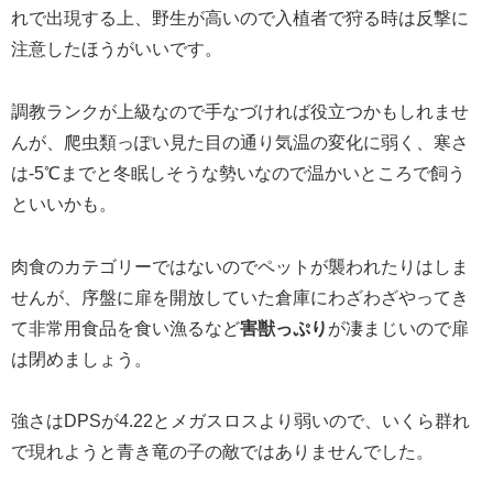
れで出現する上、野生が高いので入植者で狩る時は反撃に
注意したほうがいいです。
調教ランクが上級なので手なづければ役立つかもしれませ
んが、爬虫類っぽい見た目の通り気温の変化に弱く、寒さ
は-5℃までと冬眠しそうな勢いなので温かいところで飼う
といいかも。
肉食のカテゴリーではないのでペットが襲われたりはしま
せんが、序盤に扉を開放していた倉庫にわざわざやってき
て非常用食品を食い漁るなど
害獣っぷり
が凄まじいので扉
は閉めましょう。
強さはDPSが4.22とメガスロスより弱いので、いくら群れ
で現れようと青き竜の子の敵ではありませんでした。