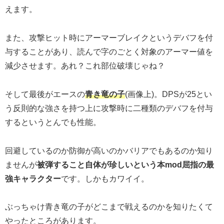
えます。
また、攻撃ヒット時にアーマーブレイクというデバフを付
与することがあり、読んで字のごとく対象のアーマー値を
減少させます。あれ？これ部位破壊じゃね？
そして最後がエースの
青き竜の子
(画像上)。DPSが25とい
う反則的な強さを持つ上に攻撃時に二種類のデバフを付与
するというとんでも性能。
回避しているのか防御が高いのかバリアでもあるのか知り
ませんが
被弾すること自体が珍しいという本mod屈指の最
強キャラクター
です。しかもカワイイ。
ぶっちゃけ青き竜の子がどこまで戦えるのかを知りたくて
やったところがあります。