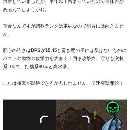
放置していましたが、半年以上留まっていたので個体差が
あるんでしょうかね。
草食なんですが調教ランクは単純なので飼育には向きませ
ん。
肝心の強さは
DPSが15.45
と青き竜の子には及ばないものの
バニラの動物の攻撃力を大きく上回る攻撃力、守りも突刺
系100％、打撲系80％と高水準。
これは接戦が期待できるかもしれません、早速突撃開始！