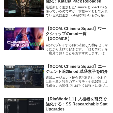
強化：Katana Pack Reloaded
最近新しく追加したSamuraiとSpecOpsを
使っているのですが、前提modとして入れ
ている武器追加modも結構いいものが揃っ
ているので紹介します。今回はSamuraiの
前提modにもなっているKatana Pack
Reloadedで...
【XCOM: Chimera Squad】ワー
XCOM2
クショップのmod一覧
【XCOMCS】
自分でプレイする前に確認した物をせっか
くだから上げておきます。「はじめに」を
一度見ておくことをおすすめします。はじ
めに注意事項URLの下に軽く説明をつけて
いますが、実際に使ってみたものはほとん
どありません。ワークショップの説明文を
【XCOM: Chimera Squad】エー
XCOM2
機械翻訳し...
ジェント追加mod:草薙素子を紹介
追加エージェント紹介第4弾です。今まで
に比べると独自のアビリティや武器種によ
る低火力の関係でしばらくは強さに気づき
にくいかもしれません。しかし強みがわか
ってくると逆にその独自性が非常に頼もし
く、使ってて楽しいキャラです。後は服装
【RimWorld1.1】入植者を研究で
RimWorld
のせいでアッ...
強化する：SS Researchable Stat
Upgrades