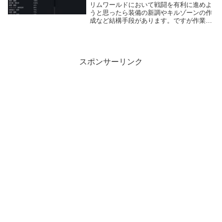
リムワールドにおいて戦闘を有利に進めよ
うと思ったら装備の新調やキルゾーンの作
成など結構手段があります。ですが作業の
効率はスキルを上げるか義手義足をつける
くらいしか手段がありません。今回紹介す
るResearchable Stat Upgrad...
スポンサーリンク