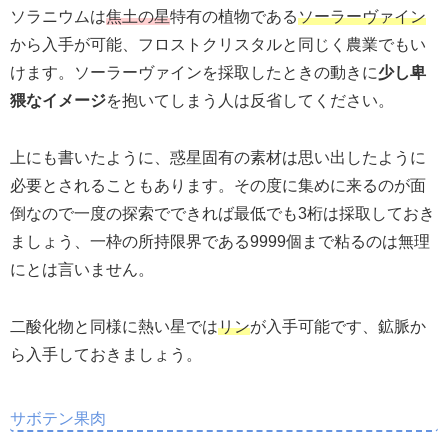
ソラニウムは
焦土の星
特有の植物である
ソーラーヴァイン
から入手が可能、フロストクリスタルと同じく農業でもい
けます。ソーラーヴァインを採取したときの動きに
少し卑
猥なイメージ
を抱いてしまう人は反省してください。
上にも書いたように、惑星固有の素材は思い出したように
必要とされることもあります。その度に集めに来るのが面
倒なので一度の探索でできれば最低でも3桁は採取しておき
ましょう、一枠の所持限界である9999個まで粘るのは無理
にとは言いません。
二酸化物と同様に熱い星では
リン
が入手可能です、鉱脈か
ら入手しておきましょう。
サボテン果肉