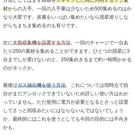
方法としてはまず植物を
スキャンした時に判明するサブ素
材
からの入手、一回の入手量は少ないため500集めるのはか
なり大変です。炭素をいっぱい集めたいなら惑星巡りしな
がらちまちま集めるのも有りです。
次に
大気収集機を設置する方法
、一回のチャージで一台あ
たり250の素材を集めることができます。ひとつの惑星に3
台までしか置けないのと、250集めきるまで約一時間かかる
のがネックか。
最後は
ガス抽出機を使う方法
、これについては現時点で自
分がまだアンロックできていないため詳しい使い方はわか
っていません。ただ使用に電力が必要となるとさっと設置
してさっと回収みたいにはならないんではないでしょう
か、最終的にはこれを使うとしても今回の目的には不向き
かも。