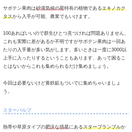
サボテン果肉は
砂漠気候の星
特有の植物である
エキノカク
タス
から入手が可能、農業でもいけます。
100あればいいので群生ひとつ見つければ問題ありません、
これも実際に差があるか不明ですがサボテン果肉は一回あ
たりの入手量が多い気がします。多いときは一度に3000以
上手に入ったりするということもあります、あって困るこ
とはないからこれも集められるだけ集めましょう。
今回は必要ないけど黄鉄鉱もついでに集めちゃいましょ
う。
スターバルブ
熱帯や草原タイプの
肥沃な惑星
にある
スターブランブル
か