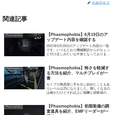
かみのもり
関連記事
【Phasmophobia】6月19日のア
Phasmophobia
ップデート内容を確認する
2021年6月19日のアップデート内容の一覧
です。いつもどおり機械翻訳からのちょっ
と付け足しみたいな中身となっておりま
す。新マップに新ゴースト、機能の追加な
ど今回も多くの要素が実装されています。
製作チームの人数を増やしたので次回から
【Phasmophobia】怖さを軽減す
Phasmophobia
更なる進...
る方法を紹介、マルチプレイが一
番
セミプロ難易度に手を出し始めたこともあ
りレベルは25になりました。難しくなるの
は確かだけどそれ以上に報酬と経験値の倍
率が上がるためうまく特定できればアマチ
ュアを続けるよりも育つのは早くなりま
す。一気に2レベルとか上がると怖くても
【Phasmophobia】初期装備の調
Phasmophobia
セミプロでや...
査道具を紹介、EMFリーダーが一