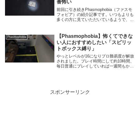
番怖い
前回に引き続きPhasmophobia（ファスモ
フォビア）の紹介記事です。いつもよりも
多くの方に見ていただいているようで、流
行のゲームはやっぱり違うなと。今回は初
期状態で持っているアイテムを主観だらけ
に紹介していきます。デイリーチャレンジ
【Phasmophobia】怖くてできな
Phasmophobia
で...
い人におすすめしたい「スピリッ
トボックス縛り」
やっとレベルが16になりプロ難易度が解放
されました。プレイ時間にして約10時間、
毎日普通にプレイしていれば一週間もかか
らずに解放できるのではないでしょうか、
時間がかかった原因にはやはり怖くて起動
するのをためらうというのがあります。そ
こで今回...
スポンサーリンク