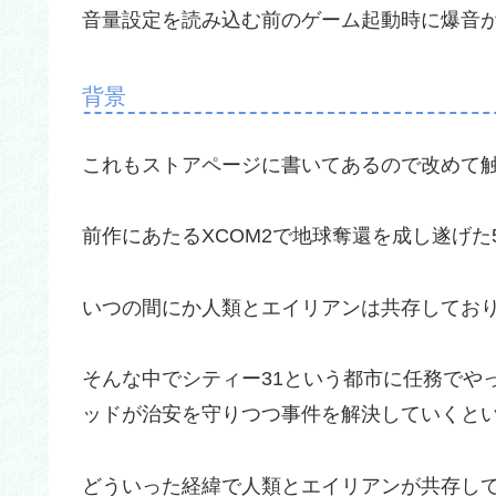
音量設定を読み込む前のゲーム起動時に爆音
背景
これもストアページに書いてあるので改めて
前作にあたるXCOM2で地球奪還を成し遂げた
いつの間にか人類とエイリアンは共存してお
そんな中でシティー31という都市に任務でや
ッドが治安を守りつつ事件を解決していくとい
どういった経緯で人類とエイリアンが共存し