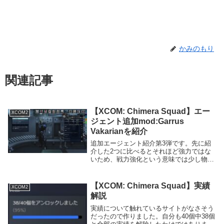
かみのもり
関連記事
【XCOM: Chimera Squad】エー
XCOM2
ジェント追加mod:Garrus
Vakarianを紹介
追加エージェント紹介第3弾です。先に紹
介した2つに比べるとそれほど強力ではな
いため、戦力強化という意味では少し物足
りないかもしれません。逆に言えばバニラ
に溶け込みやすい性能なので気軽に導入で
きます。mod概要New Agent Garrus...
【XCOM: Chimera Squad】実績
XCOM2
解説
実績について触れているサイトがなさそう
だったので作りました。自分も40個中38個