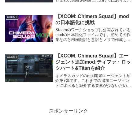
と全部の実績を解除したわけではありませ
んが、ややこしかったり微妙に説明文が言
葉足らずだったりで苦労したので少しでも
助けに慣れればと思います。modを使用し
【XCOM: Chimera Squad】mod
XCOM2
ても解...
の日本語化に挑戦
Steamのワークショップに公開されている
modの日本語化ファイルです。初めての作
業なのと機械翻訳と意訳とノリで作成して
いるため、訳が変だったり改行ミス、文字
化け等おかしなところがあると思います。
特に追加されたエージェントの生い立ちと
【XCOM: Chimera Squad】エー
XCOM2
か口調...
ジェント追加mod:ティファ・ロッ
クハート&Titanを紹介
キメラスカッドのmod追加エージェント紹
介第7弾です。これまでの追加エージェン
トに比べると紹介する要素が少ないため、
2名同時に載せてます。特にアビリティ面
での紹介部分がほぼ無いので今までに比べ
るとあっさりしています。ティファ・ロッ
クハートモ...
スポンサーリンク