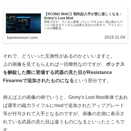
【XCOM2 WotC】戦利品入手が更に楽しくなる：
Grimy's Loot Mod
突然ですが、ランダム要素っていいですよね！僕は昔からゲ
ームで起きるランダムな結果を見るのが好きで、アストロノ
ーカの種配合...
2019.11.04
kaminomori.com
それで、どういった互換性があるのかといいますと。
上の画像を見てもらえれば一目瞭然なのですが、
ボックス
を解錠した際に登場する武器の見た目がResistance
Firearmsで追加されたものになる
という部分です。
例えば上の画像の例でいうと、Grimy’s Loot Mod単体であれ
ば通常の磁力ライフルにmodで追加されたアップグレード
等が付与されて入手となるのですが、画像の左側に表示さ
れている武器の見た目は違うものになるといったところで
す。