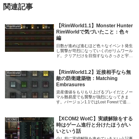
関連記事
【RimWorld1.1】Monster Hunter
RimWorld
RimWorldで気づいたこと：色々
編
日数が進めば進むほど色々なイベント発生
し襲撃が苛烈になっていくのがリムワール
ド。クリアだけを目指すならさっさと宇宙
船を開発すればいいんでしょうけど、それ
じゃあmodを隅々まで楽しめないのででき
るだけ長いことプレイしていたい。でもそ
【RimWorld1.2】近接相手なら無
RimWorld
うなると襲...
敵の防衛建築物：Matching
Embrasures
資産価値をもりもり上げるプレイだとノー
マル難易度でも襲撃が強烈になってきま
す。バージョン1.1ではLost Forestで追加
される銃眼付きの壁を使用していたんです
けど、残念ながらまだアップデートが来て
いないため1.2に対応するものを探して...
【XCOM2 WotC】実績解除をする
XCOM2
時はゲーム進行と分けたほうがい
いという話
少し前に実績解除を進めているという記事