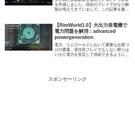
を作成しました。現在のプレイでかなり解
除が増えてきていまして、この記事を書い
ている時点で全88個のうちアンロック済み
の実績数が72個となっています。残りが通
常プレイで取得可能なものが2個、難易度
【RimWorld1.0】大出力発電機で
RimWorld
を変更す...
電力問題を解消：advanced
powergeneration
電力、リムワールドにおいて重要な位置づ
けの要素。原住民プレイでもしない限りは
いかに電力を安定して供給できるようにす
るかがコロニー運営における課題になるこ
とも多いです。バニラの環境であればデフ
ォルトの地熱発電でもなんとかなります
が、modの追...
スポンサーリンク