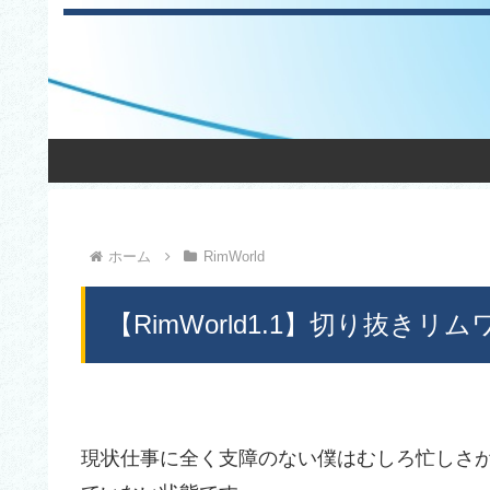
ホーム
RimWorld
【RimWorld1.1】切り抜きリ
現状仕事に全く支障のない僕はむしろ忙しさ