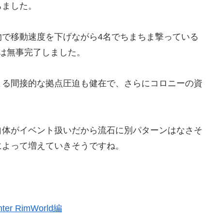
ちました。
物で移動速度を下げながら4名でちまちま撃っている
は無事完了しました。
よる間接的な拠点圧迫も健在で、さらにコロニーの資
。
自体がイベント扱いだから流石に別パターンはなさそ
によって増えていきそうですね。
er RimWorld編